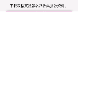
下載表格實體報名及收集捐款資料。
個人註冊表格
團隊註冊表格
活動資訊
「第26屆榮基百萬行」活動詳情一覽。
PDF下載